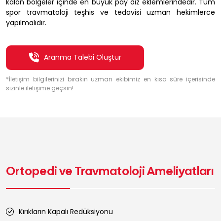
kalan bölgeler içinde en büyük pay diz eklemlerindedir. Tüm
spor travmatoloji teşhis ve tedavisi uzman hekimlerce
yapılmalıdır.
Aranma Talebi Oluştur
*İletişim bilgilerinizi bırakın uzman ekibimiz en kısa süre içerisinde
sizinle iletişime geçsin!
Ortopedi ve Travmatoloji Ameliyatları
Kırıkların Kapalı Redüksiyonu