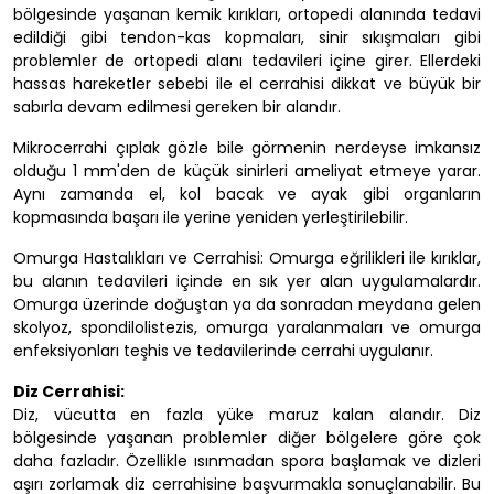
bölgesinde yaşanan kemik kırıkları, ortopedi alanında tedavi
edildiği gibi tendon-kas kopmaları, sinir sıkışmaları gibi
problemler de ortopedi alanı tedavileri içine girer. Ellerdeki
hassas hareketler sebebi ile el cerrahisi dikkat ve büyük bir
sabırla devam edilmesi gereken bir alandır.
Mikrocerrahi çıplak gözle bile görmenin nerdeyse imkansız
olduğu 1 mm'den de küçük sinirleri ameliyat etmeye yarar.
Aynı zamanda el, kol bacak ve ayak gibi organların
kopmasında başarı ile yerine yeniden yerleştirilebilir.
Omurga Hastalıkları ve Cerrahisi: Omurga eğrilikleri ile kırıklar,
bu alanın tedavileri içinde en sık yer alan uygulamalardır.
Omurga üzerinde doğuştan ya da sonradan meydana gelen
skolyoz, spondilolistezis, omurga yaralanmaları ve omurga
enfeksiyonları teşhis ve tedavilerinde cerrahi uygulanır.
Diz Cerrahisi:
Diz, vücutta en fazla yüke maruz kalan alandır. Diz
bölgesinde yaşanan problemler diğer bölgelere göre çok
daha fazladır. Özellikle ısınmadan spora başlamak ve dizleri
aşırı zorlamak diz cerrahisine başvurmakla sonuçlanabilir. Bu