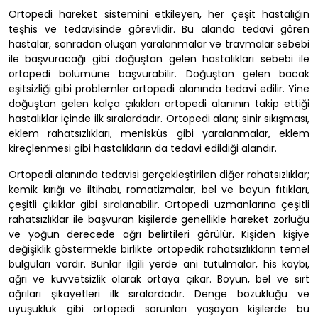
Ortopedi hareket sistemini etkileyen, her çeşit hastalığın
teşhis ve tedavisinde görevlidir. Bu alanda tedavi gören
hastalar, sonradan oluşan yaralanmalar ve travmalar sebebi
ile başvuracağı gibi doğuştan gelen hastalıkları sebebi ile
ortopedi bölümüne başvurabilir. Doğuştan gelen bacak
eşitsizliği gibi problemler ortopedi alanında tedavi edilir. Yine
doğuştan gelen kalça çıkıkları ortopedi alanının takip ettiği
hastalıklar içinde ilk sıralardadır. Ortopedi alanı; sinir sıkışması,
eklem rahatsızlıkları, menisküs gibi yaralanmalar, eklem
kireçlenmesi gibi hastalıkların da tedavi edildiği alandır.
Ortopedi alanında tedavisi gerçekleştirilen diğer rahatsızlıklar;
kemik kırığı ve iltihabı, romatizmalar, bel ve boyun fıtıkları,
çeşitli çıkıklar gibi sıralanabilir. Ortopedi uzmanlarına çeşitli
rahatsızlıklar ile başvuran kişilerde genellikle hareket zorluğu
ve yoğun derecede ağrı belirtileri görülür. Kişiden kişiye
değişiklik göstermekle birlikte ortopedik rahatsızlıkların temel
bulguları vardır. Bunlar ilgili yerde ani tutulmalar, his kaybı,
ağrı ve kuvvetsizlik olarak ortaya çıkar. Boyun, bel ve sırt
ağrıları şikayetleri ilk sıralardadır. Denge bozukluğu ve
uyuşukluk gibi ortopedi sorunları yaşayan kişilerde bu