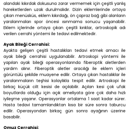
alandaki kıkırdak dokusuna zarar vermemek için çeşitli yanlış
hareketlerden uzak durulmalıdır. Dizin eklemlerinde ortaya
çıkan menüsküs, eklem kıkırdağı, ön çapraz bağ gibi alanların
yaralanmaları spor öncesi ısınmama sonucu yaşanabilir.
Eklem içlerinde ortaya çıkan çeşitli kırıklar, artroskopik adı
verilen cerrahi yöntemi ile tedavi edilmektedir.
Ayak Bileği Cerrahisi:
Ayakta gelişen çeşitli hastalıkları tedavi etmek amacı ile
ayak bileği cerrahisi uygulanabilir. Artroskopi yöntemi ile
yapılan ayak bileği operasyonlarında fiberoptik aletlerden
yardım alınır. Fiberoptik aletler aracılığı ile eklem içleri
görüntülü şekilde muayene edilir. Ortaya çıkan hastalıklar ile
yaralanmaların teşhisi kolaylıkla tespit edilir. Artroskopi ile
birkaç küçük cilt kesisi de açılabilir. Açılan kesi çok ufak
boyutlarda olduğu için açık ameliyata göre çok daha hızlı
iyileşme yaşanır. Operasyonlar ortalama 1 saat kadar sürer.
Hasta tedavi tamamlandıktan kısa bir süre sonra taburcu
edilir. Operasyondan birkaç gün sonra ayağının üzerine
basabilir.
Omuz Cerrahisi: