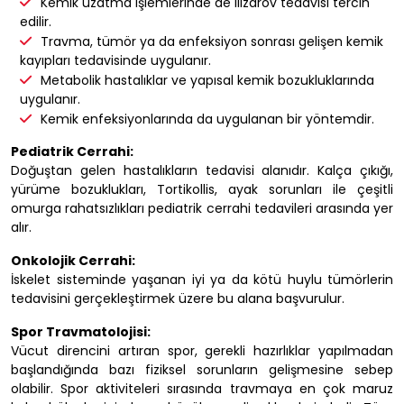
Kemik uzatma işlemlerinde de ilizarov tedavisi tercih
edilir.
Travma, tümör ya da enfeksiyon sonrası gelişen kemik
kayıpları tedavisinde uygulanır.
Metabolik hastalıklar ve yapısal kemik bozukluklarında
uygulanır.
Kemik enfeksiyonlarında da uygulanan bir yöntemdir.
Pediatrik Cerrahi:
Doğuştan gelen hastalıkların tedavisi alanıdır. Kalça çıkığı,
yürüme bozuklukları, Tortikollis, ayak sorunları ile çeşitli
omurga rahatsızlıkları pediatrik cerrahi tedavileri arasında yer
alır.
Onkolojik Cerrahi:
İskelet sisteminde yaşanan iyi ya da kötü huylu tümörlerin
tedavisini gerçekleştirmek üzere bu alana başvurulur.
Spor Travmatolojisi:
Vücut direncini artıran spor, gerekli hazırlıklar yapılmadan
başlandığında bazı fiziksel sorunların gelişmesine sebep
olabilir. Spor aktiviteleri sırasında travmaya en çok maruz