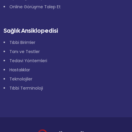
Online Görüşme Talep Et
Sağlık Ansiklopedisi
Tıbbi Birimler
Tanı ve Testler
Tedavi Yöntemleri
Hastalıklar
Teknolojiler
×
Tıbbi Terminoloji