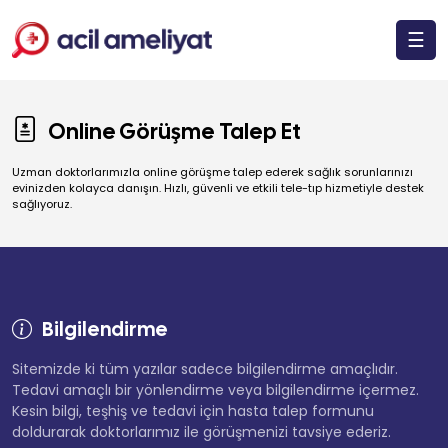
☰
Online Görüşme Talep Et
Uzman doktorlarımızla online görüşme talep ederek sağlık sorunlarınızı
evinizden kolayca danışın. Hızlı, güvenli ve etkili tele-tıp hizmetiyle destek
sağlıyoruz.
Bilgilendirme
Sitemizde ki tüm yazılar sadece bilgilendirme amaçlıdır.
Tedavi amaçlı bir yönlendirme veya bilgilendirme içermez.
Kesin bilgi, teşhiş ve tedavi için hasta talep formunu
doldurarak doktorlarımız ile görüşmenizi tavsiye ederiz.