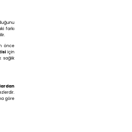
lduğunu
i farkı
ir.
en önce
isi
için
 sağlık
flardan
zlerdir.
ına göre