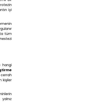
protezin
tın iyi
memenin
gulanır
sta tüm
nestezi
e hangi
ştirme
i cerrah
 kişiler
minlerin
 yalnız