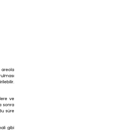
, areola
rulması
ebilir.
lere ve
a sonra
Bu süre
li gibi