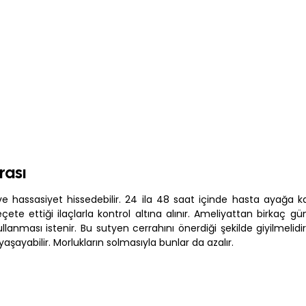
rası
 hassasiyet hissedebilir. 24 ila 48 saat içinde hasta ayağa kalk
çete ettiği ilaçlarla kontrol altına alınır. Ameliyattan birkaç g
ullanması istenir. Bu sutyen cerrahını önerdiği şekilde giyilmelidi
şayabilir. Morlukların solmasıyla bunlar da azalır.