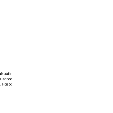
abilir.
ün sonra
r. Hasta