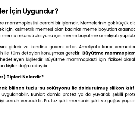
er İçin Uygundur?
e mammoplastisi cerrahi bir işlemdir. Memelerinin çok küçük o
 için, asimetrik memesi olan kadınlar meme boyutları arasındak
sı meme rekonstrüksiyonu için meme büyütme ameliyatı yapılabil
sını giderir ve kendine güveni artar. Ameliyata karar vermed
rah ile tüm detayları konuşması gerekir.
Büyütme mammoplast
defleyen kişilerdir. Büyütme mammoplasti için fiziksel olarak
n kişiler doğru adaydır.
 Tipleri Nelerdir?
arak bilinen tuzlu-su solüsyonu ile doldurulmuş silikon kılı
er uygulanabilir. Bunlar; damla protez ya da yuvarlak şekilli prote
ilgiyi cerrah verecektir. Protez şekli memenin şekli ve göğüs yapıs