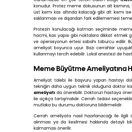
konudur. Protez meme dokusunun alt kısmına, kas 
üst kısmı kas altında kalacağı gibi alt kısmı 
saklanması ve dışarıdan fark edilememesi teme
Protezin konulacağı katman seçiminde meme b
hacmi, kas yapısı gibi noktalara dikkat etmek ge
ve operasyonun ertesi sabahı taburcu edilir. 
ameliyat boyunca uyur. Bazı cerrahlar uyuşukl
kullanmayı tercih edebilir. Lokal anestezi de has
Meme Büyütme Ameliyatına Haz
Ameliyat talebi ile başvuru yapan hastayı do
tekniğin daha uygun teknik olduğuna doktor ka
ameliyatı
da önerebilir. Doktorun hastaya önerdi
ile açıkça tartışmalıdır. Cerrah tedavi seçeneklerin
mutlaka bu durumu doktoruna bildirmelidir.
Cerrah ameliyata nasıl hazırlanacağı ile ilgili
alınması ya da kesilmesi hakkında detaylı bil
kalmaması önerilir.