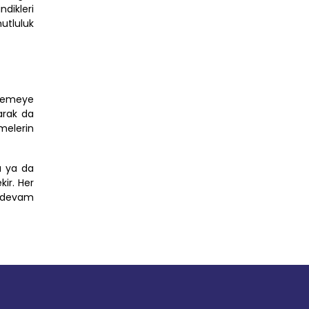
dikleri
tluluk
 Memeye
arak da
emelerin
ı ya da
kir. Her
n devam