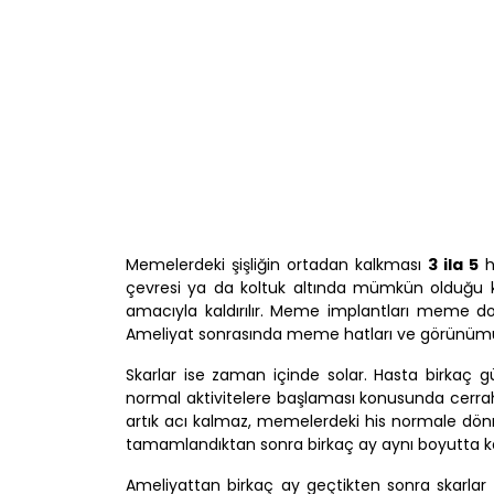
Memelerdeki şişliğin ortadan kalkması
3 ila 5
h
çevresi ya da koltuk altında mümkün olduğu ka
amacıyla kaldırılır. Meme implantları meme doku
Ameliyat sonrasında meme hatları ve görünümü
Skarlar ise zaman içinde solar. Hasta birkaç 
normal aktivitelere başlaması konusunda cerra
artık acı kalmaz, memelerdeki his normale dönmü
tamamlandıktan sonra birkaç ay aynı boyutta ka
Ameliyattan birkaç ay geçtikten sonra skarlar 