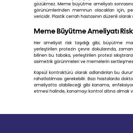
gözükmez. Meme büyütme ameliyatı sonrasında r
görünümlerinden memnun olacakları için, 
vericidir. Plastik cerrah hastasının düzenli olar
Meme Büyütme Ameliyatı Risk 
Her ameliyat risk taşıdığı gibi, büyütme mam
yerleştirilen protezin çevre dokularında, zaman
bilinen bu tabaka, yerleştirilen protezi sıkıştı
asimetrik görünmeleri ve memelerin sertleşmesi 
Kapsül kontraktürü olarak adlandırılan bu durum
rahatlatılması gerekebilir. Bazı hastalarda doktor
ameliyatta olabileceği gibi kanama, enfeksiy
etmesi halinde, kanamayı kontrol altına almak ve 