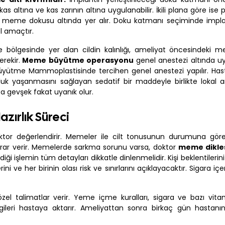
altına ve kas zarının altına uygulanabilir. İkili plana göre ise 
ise meme dokusu altında yer alır. Doku katmanı seçiminde implan
l amaçtır.
ölgesinde yer alan cildin kalınlığı, ameliyat öncesindeki 
rekir.
Meme büyütme operasyonu
genel anestezi altında uy
Büyütme Mammoplastisinde tercihen genel anestezi yapılır. Ha
uk yaşanmasını sağlayan sedatif bir maddeyle birlikte lokal a
ta gevşek fakat uyanık olur.
ırlık Süreci
ktor değerlendirir. Memeler ile cilt tonusunun durumuna gör
rar verir. Memelerde sarkma sorunu varsa, doktor
meme dikle
ği işlemin tüm detayları dikkatle dinlenmelidir. Kişi beklentilerin
i ve her birinin olası risk ve sınırlarını açıklayacaktır. Sigara içen
 özel talimatlar verir. Yeme içme kuralları, sigara ve bazı vita
gileri hastaya aktarır. Ameliyattan sonra birkaç gün hastanın