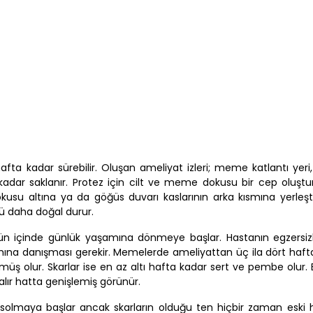
afta kadar sürebilir. Oluşan ameliyat izleri; meme katlantı yeri
dar saklanır. Protez için cilt ve meme dokusu bir cep oluştu
su altına ya da göğüs duvarı kaslarının arka kısmına yerleştiril
 daha doğal durur.
gün içinde günlük yaşamına dönmeye başlar. Hastanın egzersiz
hına danışması gerekir. Memelerde ameliyattan üç ila dört haft
ş olur. Skarlar ise en az altı hafta kadar sert ve pembe olur. 
lır hatta genişlemiş görünür.
solmaya başlar ancak skarların olduğu ten hiçbir zaman eski ha