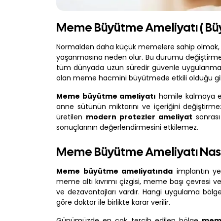
Meme Büyütme Ameliyatı ( Bü
Normalden daha küçük memelere sahip olmak, est
yaşanmasına neden olur. Bu durumu değiştirme
tüm dünyada uzun süredir güvenle uygulanmaktad
olan meme hacmini büyütmede etkili olduğu gibi
Meme büyütme ameliyatı
hamile kalmaya en
anne sütünün miktarını ve içeriğini değiştirmez. 
üretilen
modern protezler ameliyat
sonrası
sonuçlarının değerlendirmesini etkilemez.
Meme Büyütme Ameliyatı Nasıl 
Meme büyütme ameliyatında
implantın yerl
meme altı kıvrımı çizgisi, meme başı çevresi ve 
ve dezavantajları vardır. Hangi uygulama bölg
göre doktor ile birlikte karar verilir.
Günümüzde en çok tercih edilen bölge
meme