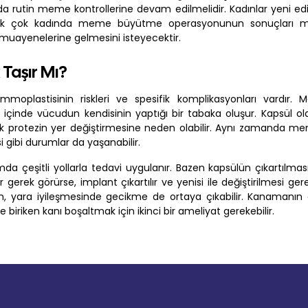
utin meme kontrollerine devam edilmelidir. Kadınlar yeni edin
pek çok kadında meme büyütme operasyonunun sonuçları mu
ak muayenelerine gelmesini isteyecektir.
Taşır Mı?
moplastisinin riskleri ve spesifik komplikasyonları vardır.
 içinde vücudun kendisinin yaptığı bir tabaka oluşur. Kapsül ol
rarak protezin yer değiştirmesine neden olabilir. Aynı zamanda m
gibi durumlar da yaşanabilir.
da çeşitli yollarla tedavi uygulanır. Bazen kapsülün çıkartılmas
 gerek görürse, implant çıkartılır ve yenisi ile değiştirilmesi gere
on, yara iyileşmesinde gecikme de ortaya çıkabilir. Kanamanı
biriken kanı boşaltmak için ikinci bir ameliyat gerekebilir.