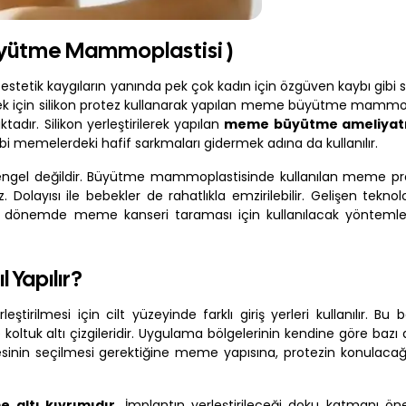
yütme Mammoplastisi )
etik kaygıların yanında pek çok kadın için özgüven kaybı gibi s
k için silikon protez kullanarak yapılan meme büyütme mammop
ır. Silikon yerleştirilerek yapılan
meme büyütme ameliyat
 memelerdeki hafif sarkmaları gidermek adına da kullanılır.
gel değildir. Büyütme mammoplastisinde kullanılan meme pro
Dolayısı ile bebekler de rahatlıkla emzirilebilir. Gelişen teknoloj
 dönemde meme kanseri taraması için kullanılacak yönteml
Yapılır?
eştirilmesi için cilt yüzeyinde farklı giriş yerleri kullanılır. Bu b
koltuk altı çizgileridir. Uygulama bölgelerinin kendine göre bazı
esinin seçilmesi gerektiğine meme yapısına, protezin konulacağ
 altı kıvrımıdır.
İmplantın yerleştirileceği doku katmanı öne