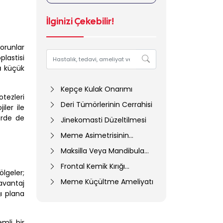
İlginizi Çekebilir!
orunlar
lastisi
ı
küçük
Kepçe Kulak Onarımı
tezleri
Deri Tümörlerinin Cerrahisi
iler ile
erde de
Jinekomasti Düzeltilmesi
Meme Asimetrisinin
Düzeltilmesi Ameliyatı
Maksilla Veya Mandibula
Kırığı Cerrahisi
Frontal Kemik Kırığı
ölgeler;
Cerrahisi
Meme Küçültme Ameliyatı
 avantaj
ı plana
mli bir