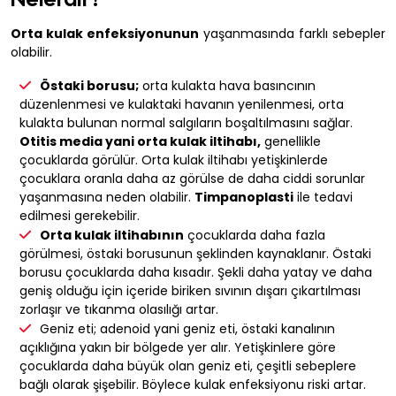
Orta kulak enfeksiyonunun
yaşanmasında farklı sebepler
olabilir.
Östaki borusu;
orta kulakta hava basıncının
düzenlenmesi ve kulaktaki havanın yenilenmesi, orta
kulakta bulunan normal salgıların boşaltılmasını sağlar.
Otitis media yani orta kulak iltihabı,
genellikle
çocuklarda görülür. Orta kulak iltihabı yetişkinlerde
çocuklara oranla daha az görülse de daha ciddi sorunlar
yaşanmasına neden olabilir.
Timpanoplasti
ile tedavi
edilmesi gerekebilir.
Orta kulak iltihabının
çocuklarda daha fazla
görülmesi, östaki borusunun şeklinden kaynaklanır. Östaki
borusu çocuklarda daha kısadır. Şekli daha yatay ve daha
geniş olduğu için içeride biriken sıvının dışarı çıkartılması
zorlaşır ve tıkanma olasılığı artar.
Geniz eti; adenoid yani geniz eti, östaki kanalının
açıklığına yakın bir bölgede yer alır. Yetişkinlere göre
çocuklarda daha büyük olan geniz eti, çeşitli sebeplere
bağlı olarak şişebilir. Böylece kulak enfeksiyonu riski artar.