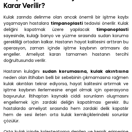
Karar Verilir?
Kulak zarında delinme olan ancak önemli bir işitme kaybı
yaşamayan hastalara
timpanoplasti
tedavisi önerilir. Kulak
deliğini kapatmak üzere yapılacak
timpanoplasti
sayesinde, kulağı banyo ve yüzme sırasında sudan koruma
gerekliliği ortadan kalkar. Hastanın hayat kalitesini arttıran bu
operasyon, zaman içinde işitme kaybının artmasını da
engeller. Ameliyat kararı tamamen hastanın tercihi
doğrultusunda verilir.
Hastanın kulağını
sudan korumasına, kulak akıntısına
neden olan iltihabın belli bir sebebinin çıkmamasına rağmen
kulak akıntıları tekrar ediyorsa, hayat kalitesini artırmak ve
işitme kaybının ilerlemesine engel olmak için operasyona
başvurulur. İltihaptan kaynaklı ciddi sorunların oluşmasını
engellemek için zardaki deliğin kapatılması gerekir. Bu
hastalarda ameliyat sırasında hem zardaki delik kapatılır
hem de sesi ileten orta kulak kemikçiklerindeki sorunlar
çözülür.
Orta kulak içinde kolesteatoma denilen ve kemik erimesine