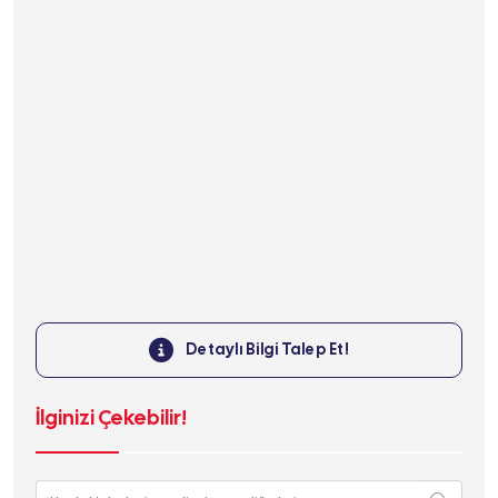
Detaylı Bilgi Talep Et!
İlginizi Çekebilir!