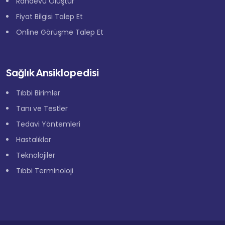
Randevu Oluştur
Fiyat Bilgisi Talep Et
Online Görüşme Talep Et
Sağlık Ansiklopedisi
Tıbbi Birimler
Tanı ve Testler
Tedavi Yöntemleri
Hastalıklar
Teknolojiler
×
Tıbbi Terminoloji