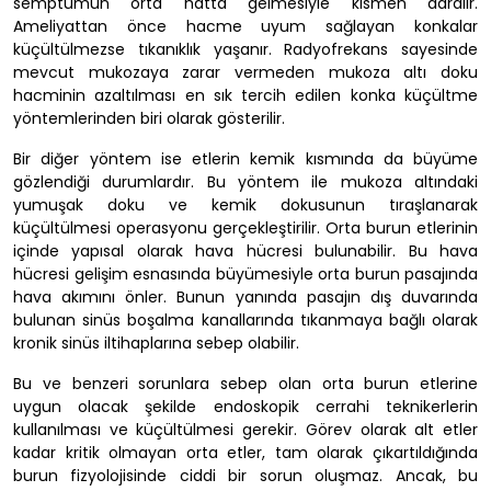
semptumun orta hatta gelmesiyle kısmen daralır.
Ameliyattan önce hacme uyum sağlayan konkalar
küçültülmezse tıkanıklık yaşanır. Radyofrekans sayesinde
mevcut mukozaya zarar vermeden mukoza altı doku
hacminin azaltılması en sık tercih edilen konka küçültme
yöntemlerinden biri olarak gösterilir.
Bir diğer yöntem ise etlerin kemik kısmında da büyüme
gözlendiği durumlardır. Bu yöntem ile mukoza altındaki
yumuşak doku ve kemik dokusunun tıraşlanarak
küçültülmesi operasyonu gerçekleştirilir. Orta burun etlerinin
içinde yapısal olarak hava hücresi bulunabilir. Bu hava
hücresi gelişim esnasında büyümesiyle orta burun pasajında
hava akımını önler. Bunun yanında pasajın dış duvarında
bulunan sinüs boşalma kanallarında tıkanmaya bağlı olarak
kronik sinüs iltihaplarına sebep olabilir.
Bu ve benzeri sorunlara sebep olan orta burun etlerine
uygun olacak şekilde endoskopik cerrahi teknikerlerin
kullanılması ve küçültülmesi gerekir. Görev olarak alt etler
kadar kritik olmayan orta etler, tam olarak çıkartıldığında
burun fizyolojisinde ciddi bir sorun oluşmaz. Ancak, bu