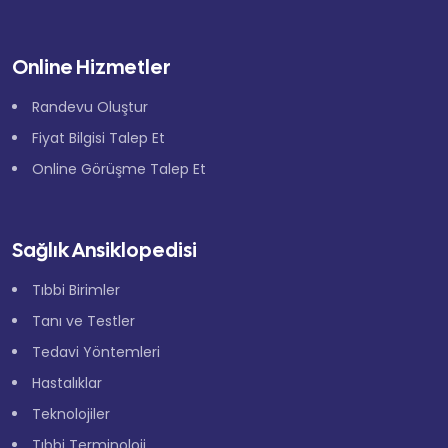
Online Hizmetler
Randevu Oluştur
Fiyat Bilgisi Talep Et
Online Görüşme Talep Et
Sağlık Ansiklopedisi
Tıbbi Birimler
Tanı ve Testler
Tedavi Yöntemleri
Hastalıklar
Teknolojiler
×
Tıbbi Terminoloji