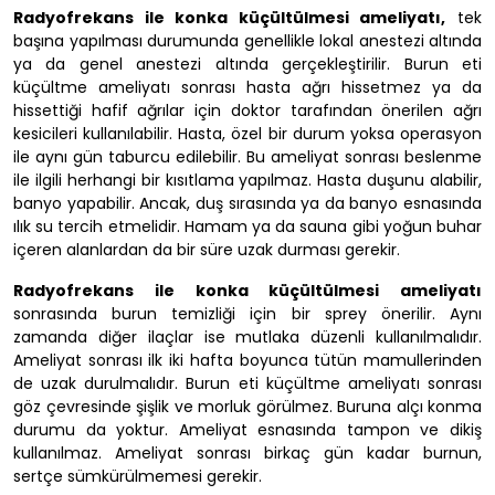
Radyofrekans ile konka küçültülmesi ameliyatı,
tek
başına yapılması durumunda genellikle lokal anestezi altında
ya da genel anestezi altında gerçekleştirilir. Burun eti
küçültme ameliyatı sonrası hasta ağrı hissetmez ya da
hissettiği hafif ağrılar için doktor tarafından önerilen ağrı
kesicileri kullanılabilir. Hasta, özel bir durum yoksa operasyon
ile aynı gün taburcu edilebilir. Bu ameliyat sonrası beslenme
ile ilgili herhangi bir kısıtlama yapılmaz. Hasta duşunu alabilir,
banyo yapabilir. Ancak, duş sırasında ya da banyo esnasında
ılık su tercih etmelidir. Hamam ya da sauna gibi yoğun buhar
içeren alanlardan da bir süre uzak durması gerekir.
Radyofrekans ile konka küçültülmesi ameliyatı
sonrasında burun temizliği için bir sprey önerilir. Aynı
zamanda diğer ilaçlar ise mutlaka düzenli kullanılmalıdır.
Ameliyat sonrası ilk iki hafta boyunca tütün mamullerinden
de uzak durulmalıdır. Burun eti küçültme ameliyatı sonrası
göz çevresinde şişlik ve morluk görülmez. Buruna alçı konma
durumu da yoktur. Ameliyat esnasında tampon ve dikiş
kullanılmaz. Ameliyat sonrası birkaç gün kadar burnun,
sertçe sümkürülmemesi gerekir.