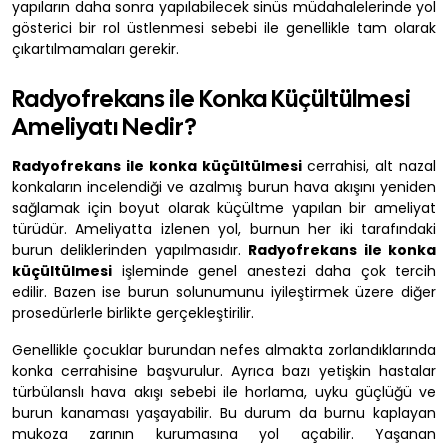
yapıların daha sonra yapılabilecek sinüs müdahalelerinde yol
gösterici bir rol üstlenmesi sebebi ile genellikle tam olarak
çıkartılmamaları gerekir.
Radyofrekans ile Konka Küçültülmesi
Ameliyatı Nedir?
Radyofrekans ile konka küçültülmesi
cerrahisi, alt nazal
konkaların incelendiği ve azalmış burun hava akışını yeniden
sağlamak için boyut olarak küçültme yapılan bir ameliyat
türüdür. Ameliyatta izlenen yol, burnun her iki tarafındaki
burun deliklerinden yapılmasıdır.
Radyofrekans ile konka
küçültülmesi
işleminde genel anestezi daha çok tercih
edilir. Bazen ise burun solunumunu iyileştirmek üzere diğer
prosedürlerle birlikte gerçekleştirilir.
Genellikle çocuklar burundan nefes almakta zorlandıklarında
konka cerrahisine başvurulur. Ayrıca bazı yetişkin hastalar
türbülanslı hava akışı sebebi ile horlama, uyku güçlüğü ve
burun kanaması yaşayabilir. Bu durum da burnu kaplayan
mukoza zarının kurumasına yol açabilir. Yaşanan