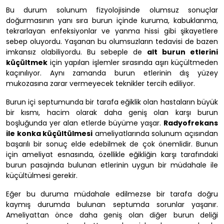
Bu durum solunum fizyolojisinde olumsuz sonuçlar
doğurmasının yanı sıra burun içinde kuruma, kabuklanma,
tekrarlayan enfeksiyonlar ve yanma hissi gibi şikayetlere
sebep oluyordu. Yaşanan bu olumsuzların tedavisi de bazen
imkansız olabiliyordu. Bu sebeple de
alt burun etlerini
küçültmek
için yapılan işlemler sırasında aşırı küçültmeden
kaçınılıyor. Aynı zamanda burun etlerinin dış yüzey
mukozasına zarar vermeyecek teknikler tercih ediliyor.
Burun içi septumunda bir tarafa eğiklik olan hastaların büyük
bir kısmı, hacim olarak daha geniş olan karşı burun
boşluğunda yer alan etlerde büyüme yaşar.
Radyofrekans
ile konka küçültülmesi
ameliyatlarında solunum açısından
başarılı bir sonuç elde edebilmek de çok önemlidir. Bunun
için ameliyat esnasında, özellikle eğikliğin karşı tarafındaki
burun pasajında bulunan etlerinin uygun bir müdahale ile
küçültülmesi gerekir.
Eğer bu duruma müdahale edilmezse bir tarafa doğru
kaymış durumda bulunan septumda sorunlar yaşanır.
Ameliyattan önce daha geniş olan diğer burun deliği