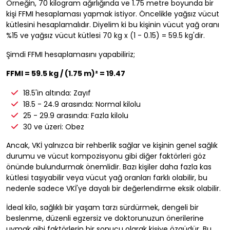
Örneğin, 70 kilogram ağırlığında ve 1.75 metre boyunda bir
kişi FFMI hesaplaması yapmak istiyor. Öncelikle yağsız vücut
kütlesini hesaplamalıdır. Diyelim ki bu kişinin vücut yağ oranı
%15 ve yağsız vücut kütlesi 70 kg x (1 - 0.15) = 59.5 kg'dir.
Şimdi FFMI hesaplamasını yapabiliriz;
FFMI = 59.5 kg / (1.75 m)² = 19.47
18.5'in altında: Zayıf
18.5 - 24.9 arasında: Normal kilolu
25 - 29.9 arasında: Fazla kilolu
30 ve üzeri: Obez
Ancak, VKİ yalnızca bir rehberlik sağlar ve kişinin genel sağlık
durumu ve vücut kompozisyonu gibi diğer faktörleri göz
önünde bulundurmak önemlidir. Bazı kişiler daha fazla kas
kütlesi taşıyabilir veya vücut yağ oranları farklı olabilir, bu
nedenle sadece VKİ'ye dayalı bir değerlendirme eksik olabilir.
İdeal kilo, sağlıklı bir yaşam tarzı sürdürmek, dengeli bir
beslenme, düzenli egzersiz ve doktorunuzun önerilerine
uymak gibi faktörlerin bir sonucu olarak kişiye özgüdür. Bu