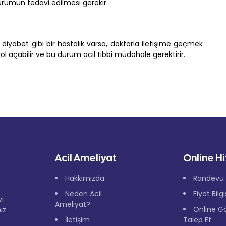
urumun tedavi edilmesi gerekir.
e diyabet gibi bir hastalık varsa, doktorla iletişime geçmek
ol açabilir ve bu durum acil tıbbi müdahale gerektirir.
Acil Ameliyat
Online H
Hakkımızda
Randevu 
Neden Acil
Fiyat Bilg
vi
Ameliyat?
Online G
ız
İletişim
Talep Et