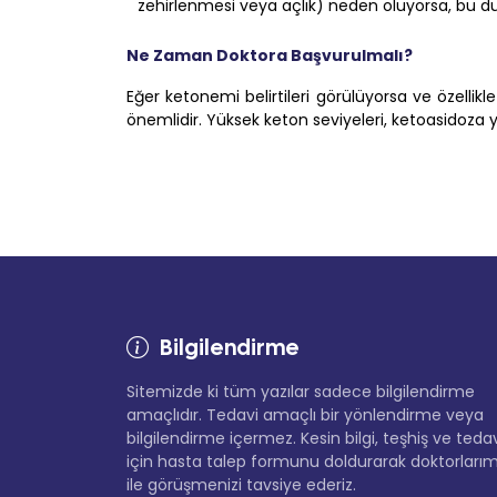
zehirlenmesi veya açlık) neden oluyorsa, bu d
Ne Zaman Doktora Başvurulmalı?
Eğer ketonemi belirtileri görülüyorsa ve özellikl
önemlidir. Yüksek keton seviyeleri, ketoasidoza y
Bilgilendirme
Sitemizde ki tüm yazılar sadece bilgilendirme
amaçlıdır. Tedavi amaçlı bir yönlendirme veya
bilgilendirme içermez. Kesin bilgi, teşhiş ve teda
için hasta talep formunu doldurarak doktorlarım
ile görüşmenizi tavsiye ederiz.