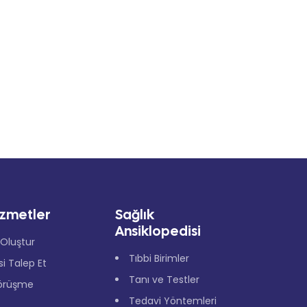
izmetler
Sağlık
Ansiklopedisi
Oluştur
Tıbbi Birimler
isi Talep Et
Tanı ve Testler
örüşme
Tedavi Yöntemleri