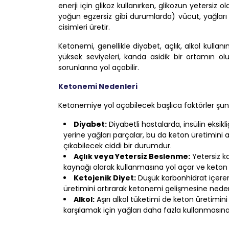
enerji için glikoz kullanırken, glikozun yetersiz
yoğun egzersiz gibi durumlarda) vücut, yağları
cisimleri üretir.
Ketonemi, genellikle diyabet, açlık, alkol kullanım
yüksek seviyeleri, kanda asidik bir ortamın ol
sorunlarına yol açabilir.
Ketonemi Nedenleri
Ketonemiye yol açabilecek başlıca faktörler şunl
Diyabet:
Diyabetli hastalarda, insülin eksi
yerine yağları parçalar, bu da keton üretimini a
çıkabilecek ciddi bir durumdur.
Açlık veya Yetersiz Beslenme:
Yetersiz ka
kaynağı olarak kullanmasına yol açar ve keton se
Ketojenik Diyet:
Düşük karbonhidrat içeren 
üretimini artırarak ketonemi gelişmesine neden 
Alkol:
Aşırı alkol tüketimi de keton üretimini 
karşılamak için yağları daha fazla kullanmasına