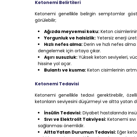
Ketonemi Belirtileri
Ketonemi genellikle belirgin semptomlar gös
görülebilir;
Ağızda meyvemsi koku:
Keton cisimlerini
Yorgunluk ve halsizlik:
Yetersiz enerji üret
Hızlı nefes alma:
Derin ve hızlı nefes alma 
dengelemek için ortaya çıkar.
Aşırı susuzluk:
Yüksek keton seviyeleri, vüc
hissine yol açar.
Bulantı ve kusma:
Keton cisimlerinin artm
Ketonemi Tedavisi
Ketonemi genellikle tedavi gerektirebilir, özel
ketonların seviyesini düşürmeyi ve altta yatan 
İnsülin Tedavisi:
Diyabet hastalarında insüli
Sıvı ve Elektrolit Takviyesi:
Ketonemi sıvı 
sağlanması önemlidir.
Altta Yatan Durumun Tedavisi:
Eğer keto