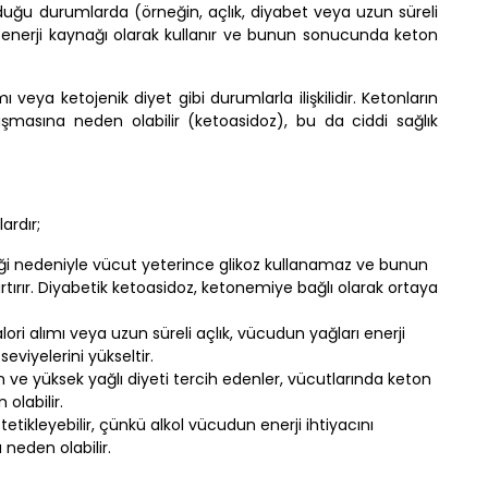
 olduğu durumlarda (örneğin, açlık, diyabet veya uzun süreli
 enerji kaynağı olarak kullanır ve bunun sonucunda keton
ı veya ketojenik diyet gibi durumlarla ilişkilidir. Ketonların
uşmasına neden olabilir (ketoasidoz), bu da ciddi sağlık
ardır;
kliği nedeniyle vücut yeterince glikoz kullanamaz ve bunun
rtırır. Diyabetik ketoasidoz, ketonemiye bağlı olarak ortaya
lori alımı veya uzun süreli açlık, vücudun yağları enerji
viyelerini yükseltir.
ve yüksek yağlı diyeti tercih edenler, vücutlarında keton
olabilir.
tetikleyebilir, çünkü alkol vücudun enerji ihtiyacını
 neden olabilir.