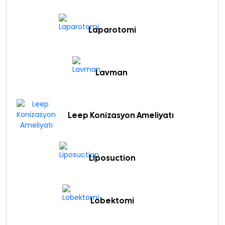
Laparotomi
Lavman
Leep Konizasyon Ameliyatı
Liposuction
Lobektomi