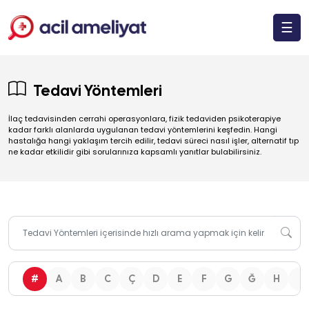
☰
Tedavi Yöntemleri
İlaç tedavisinden cerrahi operasyonlara, fizik tedaviden psikoterapiye
kadar farklı alanlarda uygulanan tedavi yöntemlerini keşfedin. Hangi
hastalığa hangi yaklaşım tercih edilir, tedavi süreci nasıl işler, alternatif tıp
ne kadar etkilidir gibi sorularınıza kapsamlı yanıtlar bulabilirsiniz.
#
A
B
C
Ç
D
E
F
G
Ğ
H
I