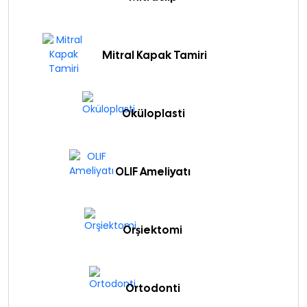
Mitral Kapak Tamiri
Oküloplasti
OLIF Ameliyatı
Orşiektomi
Ortodonti